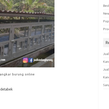
Best
New
Pop
Pro
R
Jua
Kan
Jua
sangkar burung online
Kan
San
odetabek