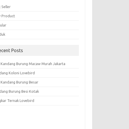
 Seller
 Product
ular
duk
ecent Posts
l Kandang Burung Macaw Murah Jakarta
dang Koloni Lovebird
l Kandang Burung Besar
dang Burung Besi Kotak
gkar Ternak Lovebird