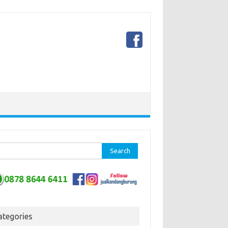
ch for:
ategories