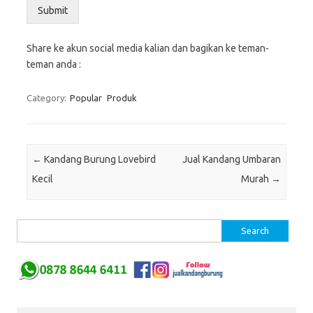
Submit
Share ke akun social media kalian dan bagikan ke teman-
teman anda :
Category:
Popular
Produk
Post navigation
←
Kandang Burung Lovebird
Jual Kandang Umbaran
Kecil
Murah
→
Search for: